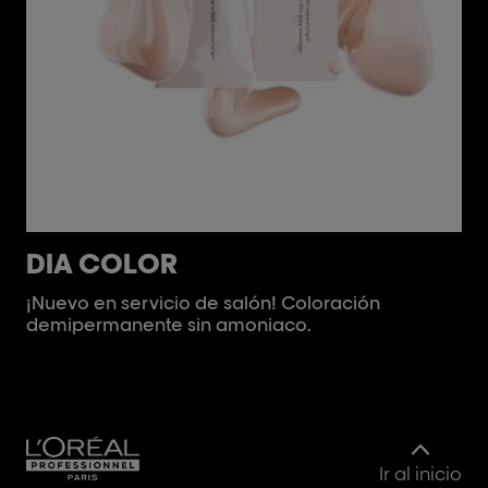
DIA COLOR
i
¡Nuevo en servicio de salón! Coloración
In
demipermanente sin amoniaco.
pr
in
Ir al inicio