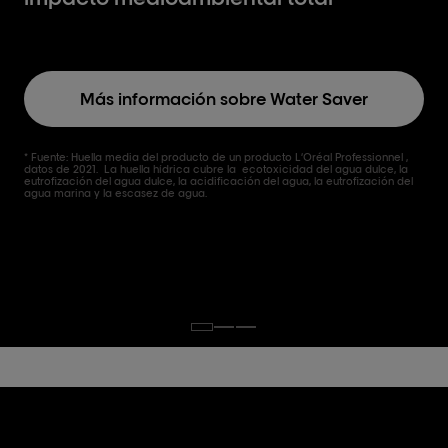
Más información sobre Water Saver
* Fuente: Huella media del producto de un producto L’Oréal Professionnel ,
datos de 2021. La huella hídrica cubre la ecotoxicidad del agua dulce, la
eutrofización del agua dulce, la acidificación del agua, la eutrofización del
agua marina y la escasez de agua.