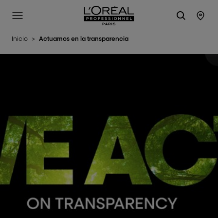
L'Oréal Professionnel Paris
Site Menu
Stor
Inicio
>
Actuamos en la transparencia