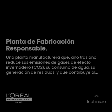
Planta de Fabricación
P
Responsable.
o
Una planta manufacturera que, año tras año,
El 
reduce sus emisiones de gases de efecto
pr
invernadero (CO2), su consumo de agua, su
ge
generación de residuos, y que contribuye al
qu
desarrollo del empleo local -especialmente de
ce
personas en situaciones económicas
Fo
vulnerables- y al acceso a la formación de sus
fo
empleados. RECUPERACIÓN DE RESIDUOS Los
(P
residuos de la fabricación se reutilizan, se
fol
Ir al inicio
reciclan o se transforman en energía
pr
(conversión de residuos en energía). Para evitar
de