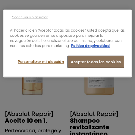
Continuar sin aceptar
Al hacer clic en “Aceptar todas las cookies”, usted acepta que las
cookies se guarden en su dispositivo para mejorar la
navegación del sitio, analizar el uso del mismo, y colaborar con
nuestros estudios para marketing.
Política de privacidad
Personalizar mi elección
Aceptar todas las cookies
[Absolut Repair]
[Absolut Repair]
Aceite 10 en 1.
Shampoo
revitalizante
Perfecciona, protege y
instantáneo.