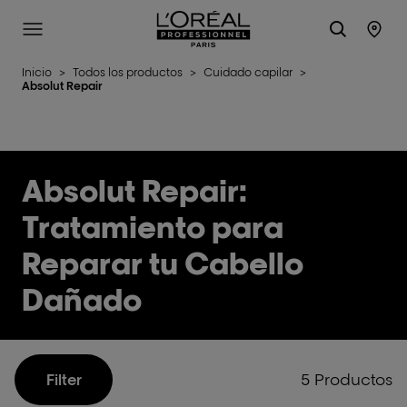
L'Oréal Professionnel Paris
Site Menu
Stor
Inicio
>
Todos los productos
>
Cuidado capilar
>
Absolut Repair
Absolut Repair:
Tratamiento para
Reparar tu Cabello
Dañado
5 Productos
Filter