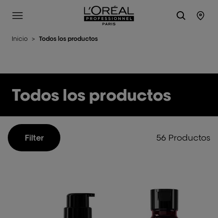
L'Oréal Professionnel Paris
Site Menu
Stor
Inicio
>
Todos los productos
Todos los productos
56 Productos
Filter