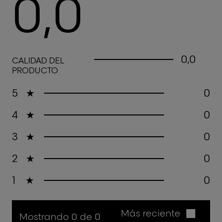
0,0
0,0 out of 5 stars
0,0
CALIDAD DEL
PRODUCTO
5
★
0
4
★
0
3
★
0
2
★
0
1
★
0
Más reciente
Mostrando 0 de 0