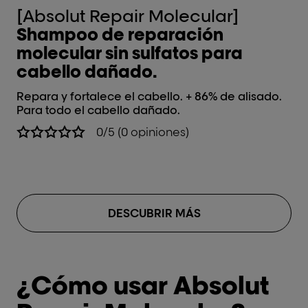
[Absolut Repair Molecular]
[
Shampoo de reparación
S
molecular sin sulfatos para
r
cabello dañado.
p
Repara y fortalece el cabello. + 86% de alisado.
Va
Para todo el cabello dañado.
re
mol
0/5 (0 opiniones)
Pe
in
DESCUBRIR MÁS
¿Cómo usar Absolut