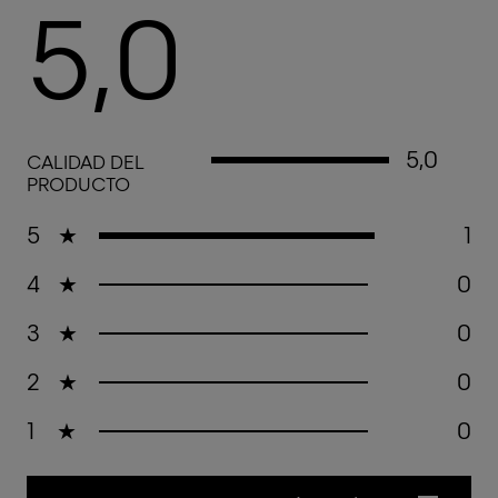
5,0
5,0 out of 5 stars
5,0
CALIDAD DEL
PRODUCTO
5
★
1
4
★
0
3
★
0
2
★
0
1
★
0