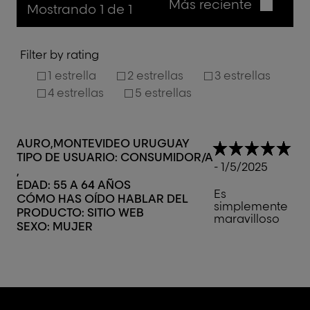
Más reciente
Mostrando 1 de 1
Filter by rating
1 estrella
2 estrellas
3 estrellas
4 estrellas
5 estrellas
AURO
MONTEVIDEO URUGUAY
TIPO DE USUARIO: CONSUMIDOR/A
- 1/5/2025
EDAD:
55 A 64 AÑOS
Es
CÓMO HAS OÍDO HABLAR DEL
simplemente
PRODUCTO:
SITIO WEB
maravilloso
SEXO:
MUJER