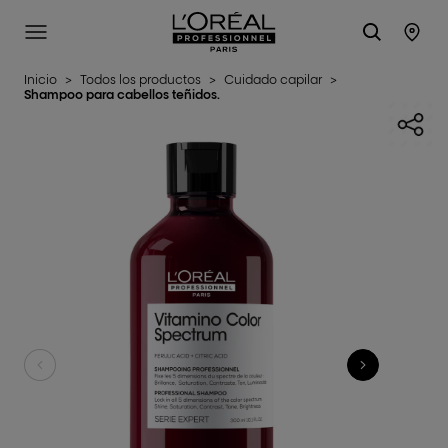
L'Oréal Professionnel Paris
SITE MENU
STO
Inicio
>
Todos los productos
>
Cuidado capilar
>
Shampoo para cabellos teñidos.