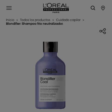
L'Oréal Professionnel Paris
SITE MENU
STO
Inicio
>
Todos los productos
>
Cuidado capilar
>
Blondifier: Shampoo frío neutralizador.