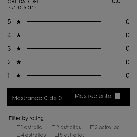
0,0
CALIDAD DEL
PRODUCTO
5
★
0
4
★
0
3
★
0
2
★
0
1
★
0
Más reciente
Mostrando 0 de 0
Filter by rating
1 estrella
2 estrellas
3 estrellas
4 estrellas
5 estrellas