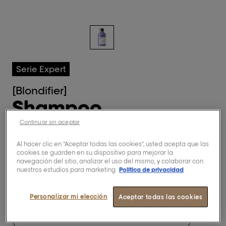
Serie Expert
[Blondifier]
Shampoo
neutralizador frío.
Continuar sin aceptar
Al hacer clic en “Aceptar todas las cookies”, usted acepta que las
cookies se guarden en su dispositivo para mejorar la
0,0/5 (0 Reviews)
navegación del sitio, analizar el uso del mismo, y colaborar con
nuestros estudios para marketing.
Política de privacidad
Comprar ahora
Personalizar mi elección
Aceptar todas las cookies
BUSCAR UN SALÓN