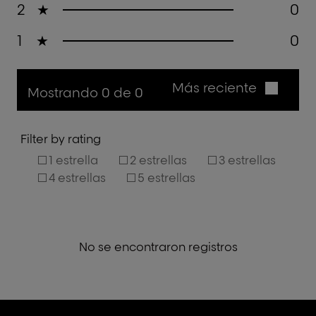
2
★
0
1
★
0
Más reciente
Mostrando 0 de 0
Filter by rating
1 estrella
2 estrellas
3 estrellas
4 estrellas
5 estrellas
No se encontraron registros