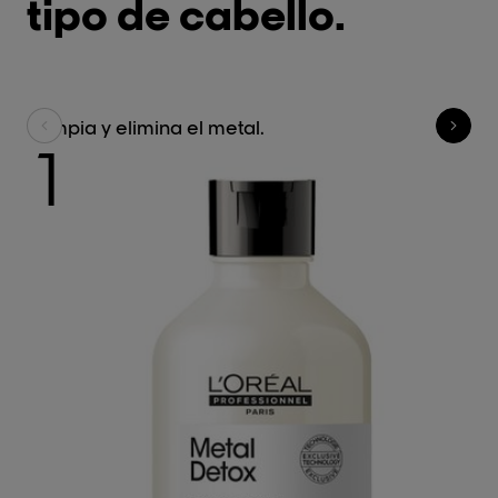
tipo de cabello.
Limpia y elimina el metal.
H
1